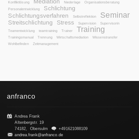
Mediation
Konfliktlösung
Niederlage
Organisationsberatung
Schlichtung
Personalentwicklung
Seminar
Schlichtungsverfahren
Selbstreflektion
Streitschlichtung
Stress
Supervision
Supervisorin
Training
Teamentwicklung
teamtraining
Trainer
Trainingsmanual
Trennung
Wirtschaftsmediation
Wissenstransfer
Wohlbefinden
Zeitmanagement
anfranco
Andrea Frank
Altenbergstr. 19
74182, Obersulm
+491621088109
andrea.frank@anfranco.de