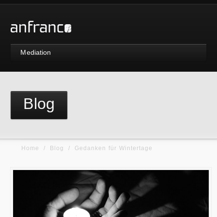
Mediation
Blog
Home
/
Blog
/
Gedanken für Wintertage