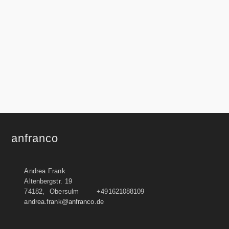
anfranco
Andrea Frank
Altenbergstr. 19
74182, Obersulm
+491621088109
andrea.frank@anfranco.de