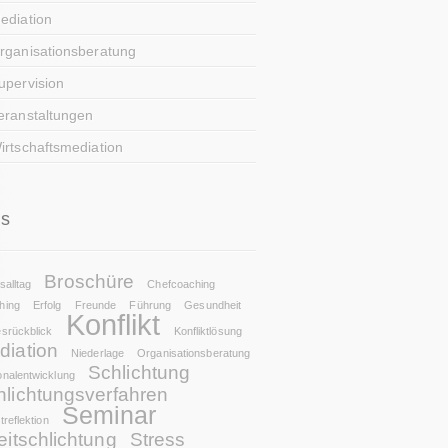
ediation
rganisationsberatung
upervision
eranstaltungen
irtschaftsmediation
gs
Broschüre
salltag
Chefcoaching
hing
Erfolg
Freunde
Führung
Gesundheit
Konflikt
srückblick
Konfliktlösung
diation
Niederlage
Organisationsberatung
Schlichtung
nalentwicklung
hlichtungsverfahren
Seminar
treflektion
eitschlichtung
Stress