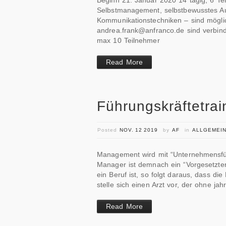
Beginn 21. Januar 2020 14 tägig, 6 Te
Selbstmanagement, selbstbewusstes A
Kommunikationstechniken – sind mögli
andrea.frank@anfranco.de sind verbind
max 10 Teilnehmer
Read More
Führungskräftetrai
Posted
NOV. 12 2019
by
AF
in
ALLGEMEI
Management wird mit “Unternehmensführ
Manager ist demnach ein “Vorgesetzter
ein Beruf ist, so folgt daraus, dass d
stelle sich einen Arzt vor, der ohne 
Read More