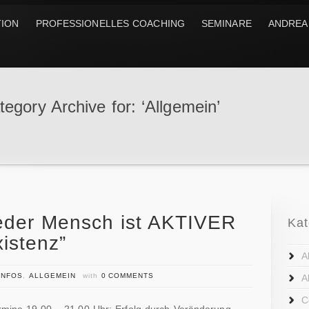
TION
PROFESSIONELLES COACHING
SEMINARE
ANDREA
tegory Archive for: ‘Allgemein’
eder Mensch ist AKTIVER
Kat
xistenz”
A
INFOS
,
ALLGEMEIN
with
0 COMMENTS
A
C