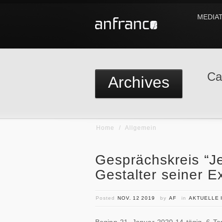
MEDIA
Ca
Archives
Home
/
Allgemein
Gesprächskreis “J
Gestalter seiner E
Posted
NOV. 12 2019
by
AF
in
AKTUELLE 