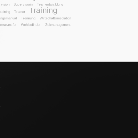
vision
Supervisorin
Teamentwicklung
Training
raining
Trainer
ningsmanual
Trennung
Wirtschaftsmediation
enstransfer
Wohlbefinden
Zeitmanagement