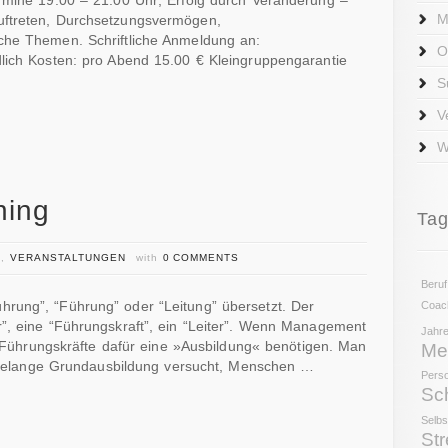
rmine 19.00 – 21.00 Uhr; Erfolg durch Veränderung –
M
uftreten, Durchsetzungsvermögen,
che Themen. Schriftliche Anmeldung an:
O
lich Kosten: pro Abend 15.00 € Kleingruppengarantie
S
V
W
ning
Ta
N
,
VERANSTALTUNGEN
with
0 COMMENTS
Beruf
ung”, “Führung” oder “Lei­tung” übersetzt. Der
Coac
”, eine “Führungskraft”, ein “Leiter”. Wenn Management
Jahre
ie Führungskräfte dafür eine »Ausbildung« benötigen. Man
Me
jahrelange Grundausbildung versucht, Menschen …
Perso
Sc
Selbs
Str